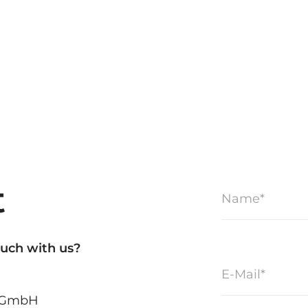
t
ouch with us?
s GmbH