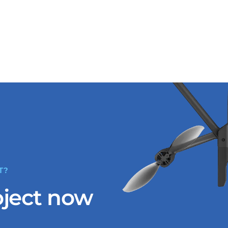
T?
oject now