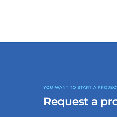
YOU WANT TO START A PROJEC
Request a pr