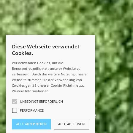
Diese Webseite verwendet
Cookies.
Wir verwenden Cookies, um die
Benutzerfreundlichkeit unserer Website zu
verbessern. Durch die weitere Nutzung unserer
Drones as a service
Webseite stimmen Sie der Verwendung von
Cookies gemäß unserer Cookie-Richtlinie zu.
Weitere Informationen
simple, fast, efficient
UNBEDINGT ERFORDERLICH
PERFORMANCE
Everything from one
source!
ALLE AKZEPTIEREN
ALLE ABLEHNEN